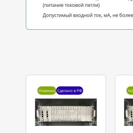
(питание токовой петли)
Допустимый входной ток, мА, не боле
Новинка
Сделано в РФ
Но