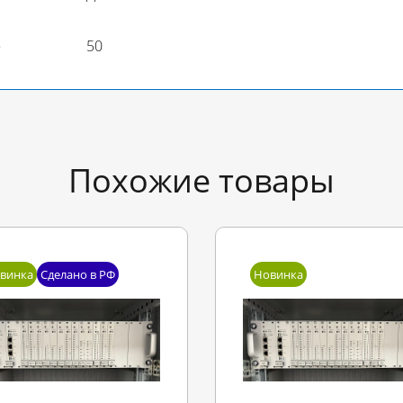
е
50
Похожие товары
винка
Сделано в РФ
Новинка