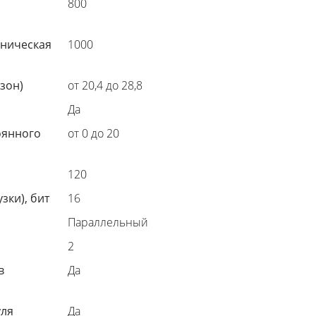
800
аническая
1000
зон)
от 20,4 до 28,8
Да
оянного
от 0 до 20
120
зки), бит
16
Параллельный
2
в
Да
уля
Да