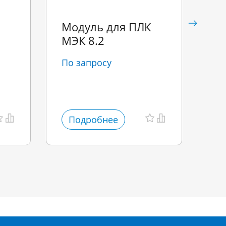
Модуль для ПЛК
Мо
МЭК 8.2
МА
По запросу
По
Подробнее
П