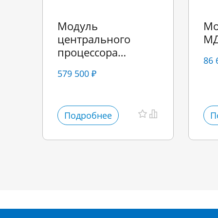
Модуль
Мо
центрального
МД
процессора
86 
ВЕКШ.426469.005
579 500 ₽
МЦП
Подробнее
П