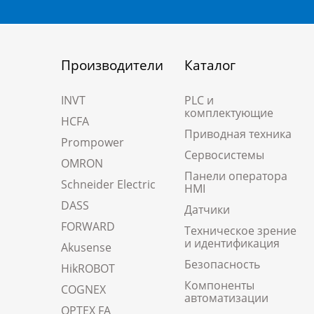
Производители
Каталог
INVT
PLC и
комплектующие
HCFA
Приводная техника
Prompower
Сервосистемы
OMRON
Панели оператора
Schneider Electric
HMI
DASS
Датчики
FORWARD
Техническое зрение
и идентификация
Akusense
Безопасность
HikROBOT
Компоненты
COGNEX
автоматизации
OPTEX FA