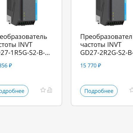
еобразователь
Преобразовател
стоты INVT
частоты INVT
27-1R5G-S2-B-
GD27-2R2G-S2-B
 1,5 кВт 220В
EU 2,2 кВт 220В
356 ₽
15 770 ₽
одробнее
Подробнее