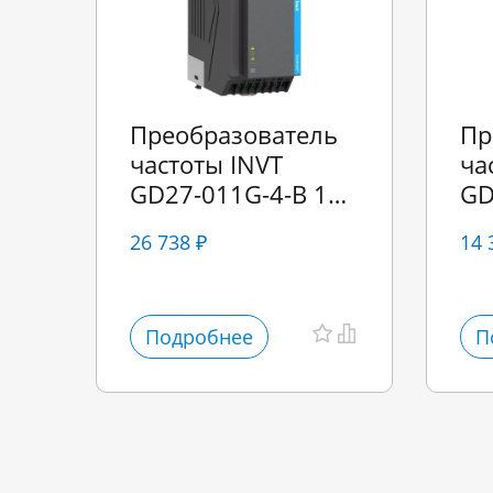
Преобразователь
Пр
частоты INVT
ча
GD27-011G-4-B 11
GD
кВт 380В
EU
26 738 ₽
14 
Подробнее
П