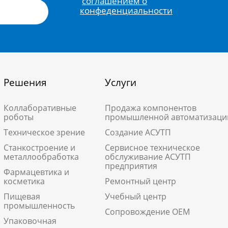
соглашением о
конфеденциальности
Решения
Услуги
Коллаборативные
Продажа компонентов
роботы
промышленной автоматизаци
Техническое зрение
Создание АСУТП
Станкостроение и
Сервисное техническое
металлообработка
обслуживание АСУТП
предприятия
Фармацевтика и
косметика
Ремонтный центр
Пищевая
Учебный центр
промышленность
Сопровождение ОЕМ
Упаковочная