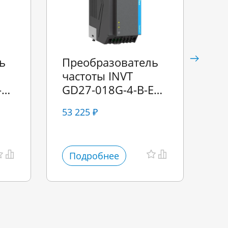
ь
Преобразователь
Пр
частоты INVT
ча
-
GD27-018G-4-B-EU
GD
18,5 кВт 380В
кВ
53 225 ₽
11
Подробнее
П