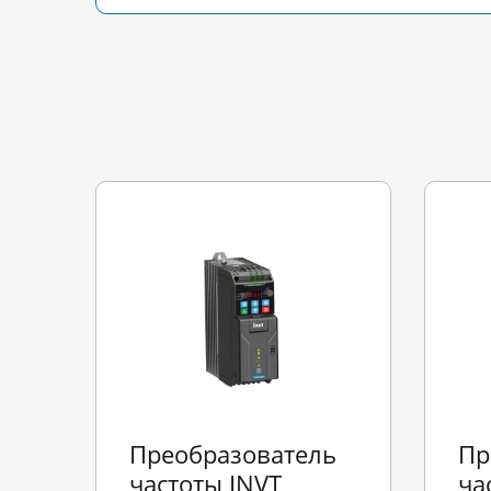
Преобразователь
Пр
частоты INVT
ча