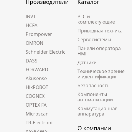
Производители
Каталог
INVT
PLC и
комплектующие
HCFA
Приводная техника
Prompower
Сервосистемы
OMRON
Панели оператора
Schneider Electric
HMI
DASS
Датчики
FORWARD
Техническое зрение
и идентификация
Akusense
Безопасность
HikROBOT
Компоненты
COGNEX
автоматизации
OPTEX FA
Коммутационная
Microscan
аппаратура
TR-Electronic
О компании
YASKAWA