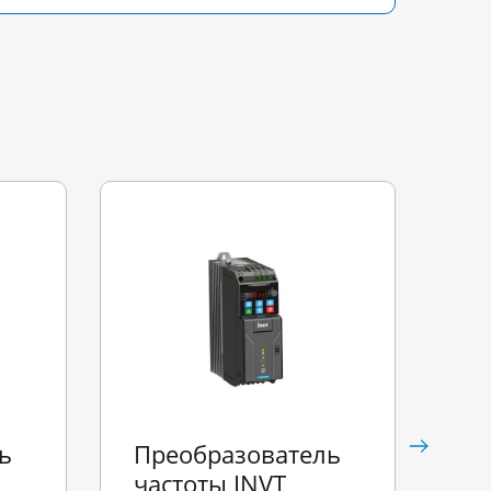
ь
Преобразователь
Пр
частоты INVT
ча