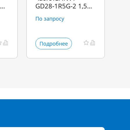
GD28‑1R5G‑2 1,5
GD
кВт
кВ
По запросу
По
Подробнее
П